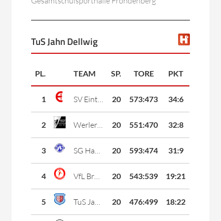
Gesamtschulsporthalle Fröndenberg
TuS Jahn Dellwig
PL.
TEAM
SP.
TORE
PKT
1
SV Eintracht Dolberg 2
20
573
:
473
34:6
2
Werler TV
20
551
:
470
32:8
3
SG Handball Kamen 2
20
593
:
474
31:9
4
VfL Brambauer
20
543
:
539
19:21
5
TuS Jahn Dellwig
20
476
:
499
18:22