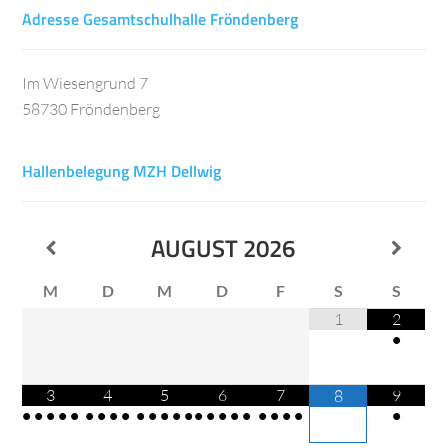
Adresse Gesamtschulhalle Fröndenberg
Im Wiesengrund 7
58730 Fröndenberg
Hallenbelegung MZH Dellwig
AUGUST
2026
M
D
M
D
F
S
S
1
2
•
3
4
5
6
7
9
8
•
•
•
•
•
•
•
•
•
•
•
•
•
•
•
•
•
•
•
•
•
•
•
•