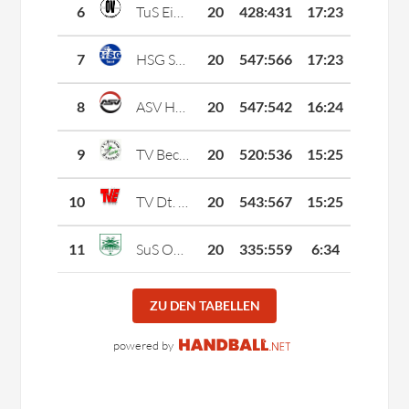
6
TuS Eintracht 1920 Overberge
20
428
:
431
17:23
7
HSG Soest
20
547
:
566
17:23
8
ASV Hamm-Westfalen 4
20
547
:
542
16:24
9
TV Beckum 2
20
520
:
536
15:25
10
TV Dt. Eiche Ennigerloh 2
20
543
:
567
15:25
11
SuS Oberaden 3
20
335
:
559
6:34
ZU DEN TABELLEN
powered by