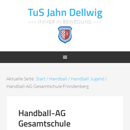
TuS Jahn Dellwig
<<< IMMER IN BEWEGUNG >>>
Aktuelle Seite:
Start
/
Handball
/
Handball Jugend
/
Handball-AG Gesamtschule Fröndenberg
Handball-AG
Gesamtschule