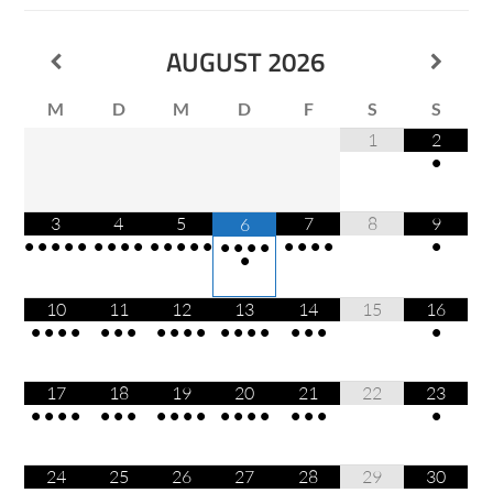
AUGUST
2026
M
D
M
D
F
S
S
1
2
•
3
4
5
7
8
9
6
•
•
•
•
•
•
•
•
•
•
•
•
•
•
•
•
•
•
•
•
•
•
•
•
10
11
12
13
14
15
16
•
•
•
•
•
•
•
•
•
•
•
•
•
•
•
•
•
•
•
17
18
19
20
21
22
23
•
•
•
•
•
•
•
•
•
•
•
•
•
•
•
•
•
•
•
24
25
26
27
28
29
30